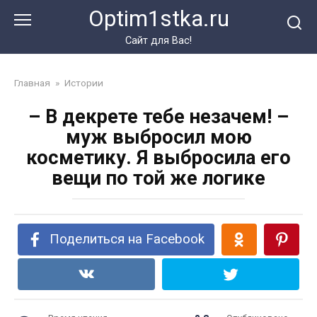
Перейти
Optim1stka.ru
к
контенту
Сайт для Вас!
Главная
»
Истории
– В декрете тебе незачем! –
муж выбросил мою
косметику. Я выбросила его
вещи по той же логике
Поделиться на Facebook