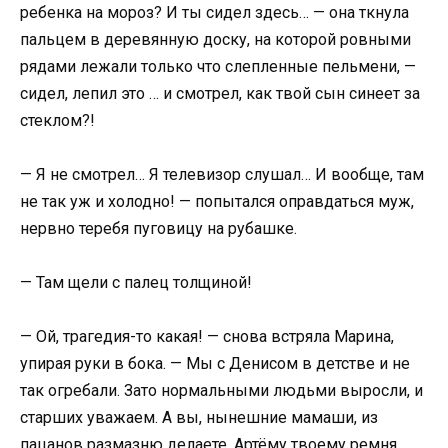
ребенка на мороз? И ты сидел здесь… — она ткнула
пальцем в деревянную доску, на которой ровными
рядами лежали только что слепленные пельмени, —
сидел, лепил это … и смотрел, как твой сын синеет за
стеклом?!
— Я не смотрел… Я телевизор слушал… И вообще, там
не так уж и холодно! — попытался оправдаться муж,
нервно теребя пуговицу на рубашке.
— Там щели с палец толщиной!
— Ой, трагедия-то какая! — снова встряла Марина,
упирая руки в бока. — Мы с Денисом в детстве и не
так огребали. Зато нормальными людьми выросли, и
старших уважаем. А вы, нынешние мамаши, из
пацанов размазню делаете. Артёму твоему ремня