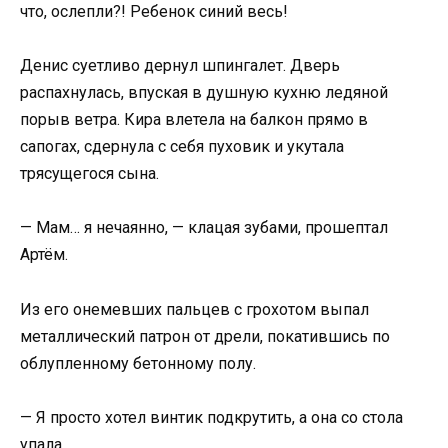
что, ослепли?! Ребенок синий весь!
Денис суетливо дернул шпингалет. Дверь
распахнулась, впуская в душную кухню ледяной
порыв ветра. Кира влетела на балкон прямо в
сапогах, сдернула с себя пуховик и укутала
трясущегося сына.
— Мам… я нечаянно, — клацая зубами, прошептал
Артём.
Из его онемевших пальцев с грохотом выпал
металлический патрон от дрели, покатившись по
облупленному бетонному полу.
— Я просто хотел винтик подкрутить, а она со стола
упала…