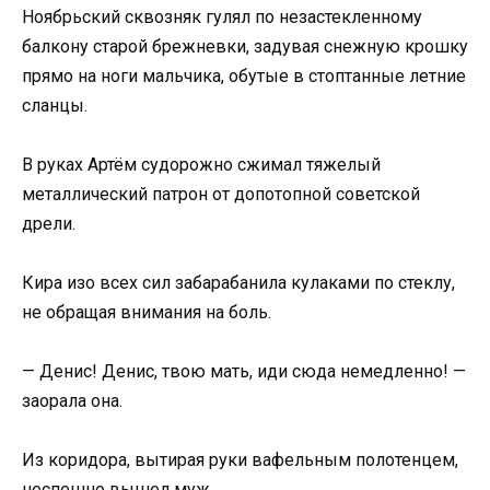
Ноябрьский сквозняк гулял по незастекленному
балкону старой брежневки, задувая снежную крошку
прямо на ноги мальчика, обутые в стоптанные летние
сланцы.
В руках Артём судорожно сжимал тяжелый
металлический патрон от допотопной советской
дрели.
Кира изо всех сил забарабанила кулаками по стеклу,
не обращая внимания на боль.
— Денис! Денис, твою мать, иди сюда немедленно! —
заорала она.
Из коридора, вытирая руки вафельным полотенцем,
неспешно вышел муж.