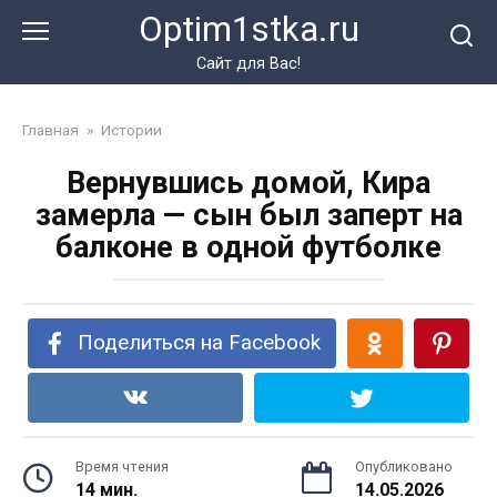
Перейти
Optim1stka.ru
к
контенту
Сайт для Вас!
Главная
»
Истории
Вернувшись домой, Кира
замерла — сын был заперт на
балконе в одной футболке
Поделиться на Facebook
Время чтения
Опубликовано
14 мин.
14.05.2026