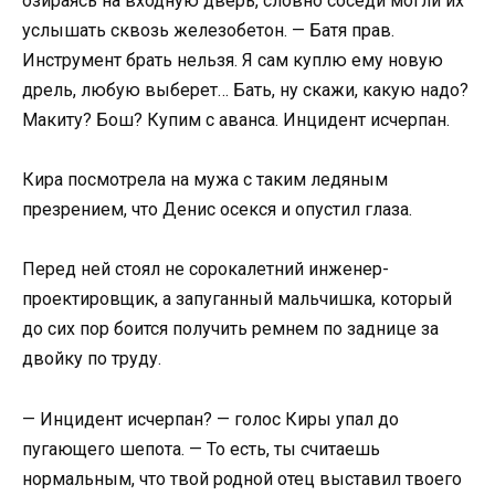
озираясь на входную дверь, словно соседи могли их
услышать сквозь железобетон. — Батя прав.
Инструмент брать нельзя. Я сам куплю ему новую
дрель, любую выберет… Бать, ну скажи, какую надо?
Макиту? Бош? Купим с аванса. Инцидент исчерпан.
Кира посмотрела на мужа с таким ледяным
презрением, что Денис осекся и опустил глаза.
Перед ней стоял не сорокалетний инженер-
проектировщик, а запуганный мальчишка, который
до сих пор боится получить ремнем по заднице за
двойку по труду.
— Инцидент исчерпан? — голос Киры упал до
пугающего шепота. — То есть, ты считаешь
нормальным, что твой родной отец выставил твоего