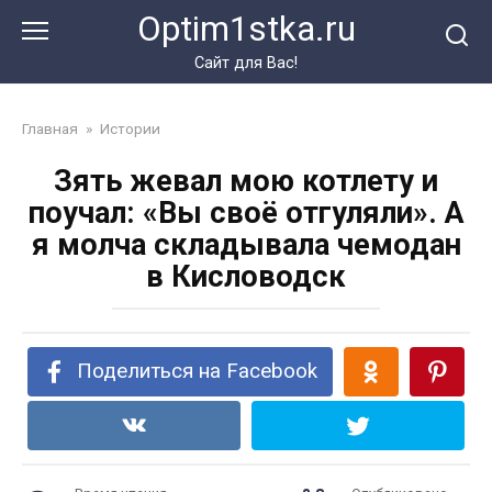
Перейти
Optim1stka.ru
к
контенту
Сайт для Вас!
Главная
»
Истории
Зять жевал мою котлету и
поучал: «Вы своё отгуляли». А
я молча складывала чемодан
в Кисловодск
Поделиться на Facebook