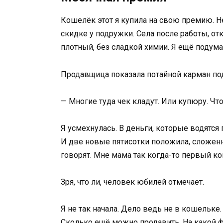
Кошелёк этот я купила на свою премию. Не
скидке у подружки. Села после работы, от
плотный, без сладкой химии. Я ещё подумал
Продавщица показала потайной карман под
— Многие туда чек кладут. Или купюру. Чт
Я усмехнулась. В деньги, которые водятся 
И две новые пятисотки положила, сложенн
говорят. Мне мама так когда-то первый к
Зря, что ли, человек юбилей отмечает.
Я не так начала. Дело ведь не в кошельке
Сколько ещё можно продавить. На какой фр