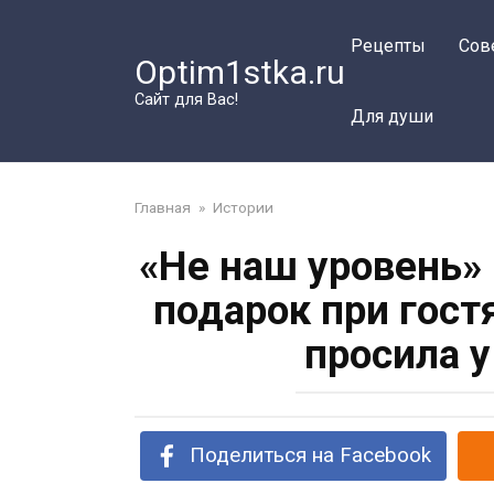
Перейти
к
Рецепты
Сов
Optim1stka.ru
контенту
Сайт для Вас!
Для души
Главная
»
Истории
«Не наш уровень»
подарок при гост
просила у
Поделиться на Facebook