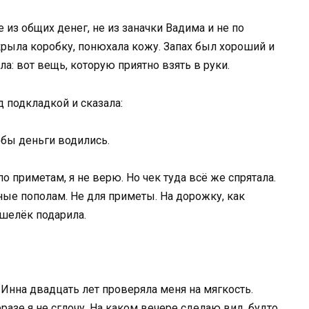
 из общих денег, не из заначки Вадима и не по
крыла коробку, понюхала кожу. Запах был хороший и
а: вот вещь, которую приятно взять в руки.
 подкладкой и сказала:
обы деньги водились.
по приметам, я не верю. Но чек туда всё же спрятала.
ые пополам. Не для приметы. На дорожку, как
ошелёк подарила.
. Инна двадцать лет проверяла меня на мягкость.
азе я не сглочу. На каком вечере сделаю вид, будто