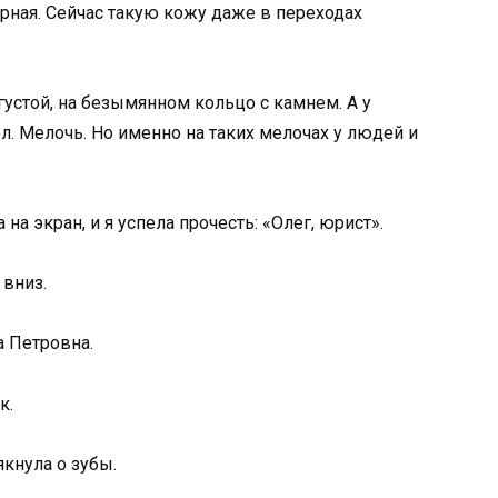
орная. Сейчас такую кожу даже в переходах
густой, на безымянном кольцо с камнем. А у
ол. Мелочь. Но именно на таких мелочах у людей и
на экран, и я успела прочесть: «Олег, юрист».
 вниз.
а Петровна.
к.
якнула о зубы.