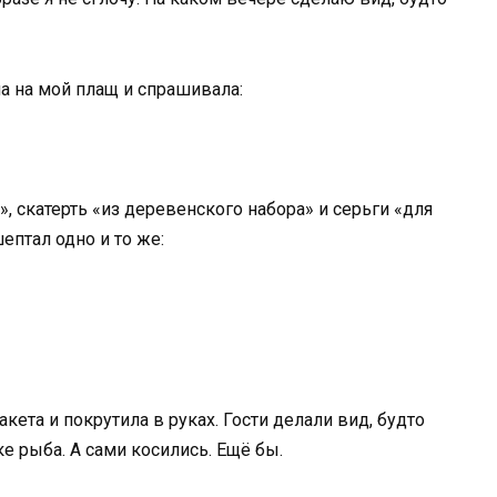
а на мой плащ и спрашивала:
 скатерть «из деревенского набора» и серьги «для
птал одно и то же:
ета и покрутила в руках. Гости делали вид, будто
ке рыба. А сами косились. Ещё бы.