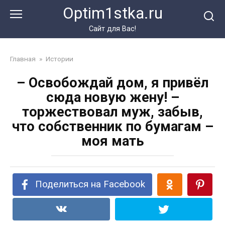
Перейти
Optim1stka.ru
к
контенту
Сайт для Вас!
Главная
»
Истории
– Освобождай дом, я привёл
сюда новую жену! –
торжествовал муж, забыв,
что собственник по бумагам –
моя мать
Поделиться на Facebook