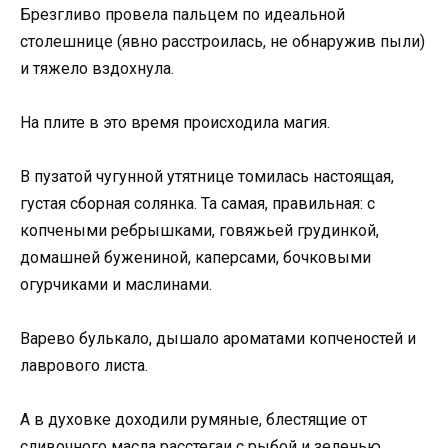
Брезгливо провела пальцем по идеальной
столешнице (явно расстроилась, не обнаружив пыли)
и тяжело вздохнула.
На плите в это время происходила магия.
В пузатой чугунной утятнице томилась настоящая,
густая сборная солянка. Та самая, правильная: с
копчеными ребрышками, говяжьей грудинкой,
домашней бужениной, каперсами, бочковыми
огурчиками и маслинами.
Варево булькало, дышало ароматами копченостей и
лаврового листа.
А в духовке доходили румяные, блестящие от
сливочного масла расстегаи с рыбой и зеленью.