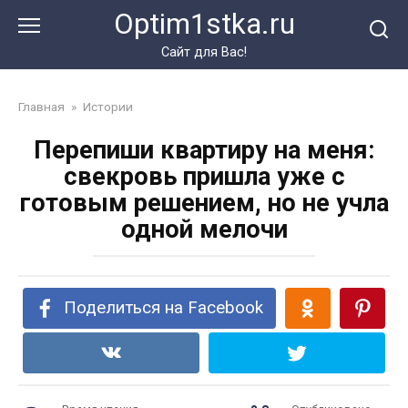
Перейти
Optim1stka.ru
к
контенту
Сайт для Вас!
Главная
»
Истории
Перепиши квартиру на меня:
свекровь пришла уже с
готовым решением, но не учла
одной мелочи
Поделиться на Facebook