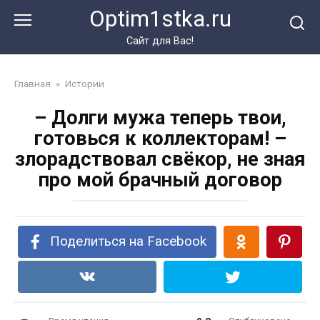
Перейти
Optim1stka.ru
к
контенту
Сайт для Вас!
Главная
»
Истории
– Долги мужа теперь твои,
готовься к коллекторам! –
злорадствовал свёкор, не зная
про мой брачный договор
Поделиться на Facebook