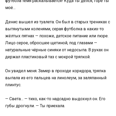
футбола темя раскалывается! Куда ты делся, горе ты
моё…
Денис вышел из туалета. Он был в старых трениках с
вытянутыми коленями, серая футболка в каких-то
жёлтых пятнах — похоже, детское питание или пюре.
Лицо серое, обросшее щетиной, под глазами —
натуральные чёрные синяки от недосыпа. В руках он
держал пластиковый таз с мокрой тряпкой.
Он увидел меня. Замер в проходе коридора, тряпка
выпала из его пальцев на линолеум, за заляпанный
плинтус.
— Света… — тихо, как-то надсадно выдохнул он. Его
губы дрогнули. — Ты приехала.