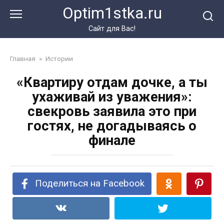
Перейти
Optim1stka.ru
к
контенту
Сайт для Вас!
Главная
»
Истории
«Квартиру отдам дочке, а ты
ухаживай из уважения»:
свекровь заявила это при
гостях, не догадываясь о
финале
Поделиться на Facebook