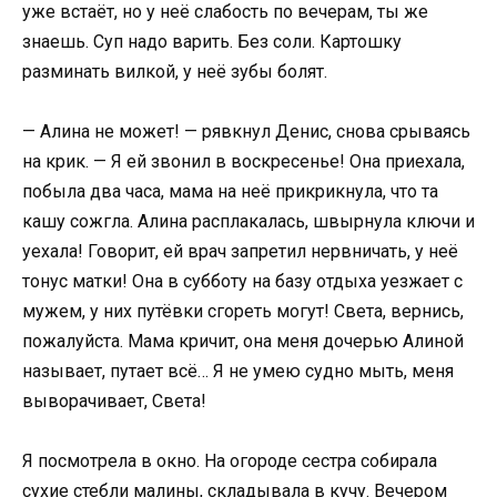
уже встаёт, но у неё слабость по вечерам, ты же
знаешь. Суп надо варить. Без соли. Картошку
разминать вилкой, у неё зубы болят.
— Алина не может! — рявкнул Денис, снова срываясь
на крик. — Я ей звонил в воскресенье! Она приехала,
побыла два часа, мама на неё прикрикнула, что та
кашу сожгла. Алина расплакалась, швырнула ключи и
уехала! Говорит, ей врач запретил нервничать, у неё
тонус матки! Она в субботу на базу отдыха уезжает с
мужем, у них путёвки сгореть могут! Света, вернись,
пожалуйста. Мама кричит, она меня дочерью Алиной
называет, путает всё… Я не умею судно мыть, меня
выворачивает, Света!
Я посмотрела в окно. На огороде сестра собирала
сухие стебли малины, складывала в кучу. Вечером