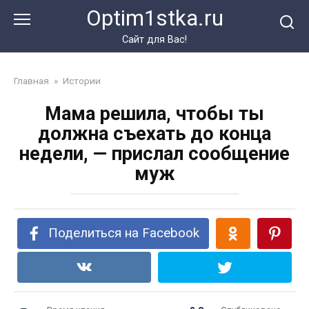
Перейти
Optim1stka.ru
к
контенту
Сайт для Вас!
Главная
»
Истории
Мама решила, чтобы ты
должна съехать до конца
недели, — прислал сообщение
муж
Поделиться на Facebook