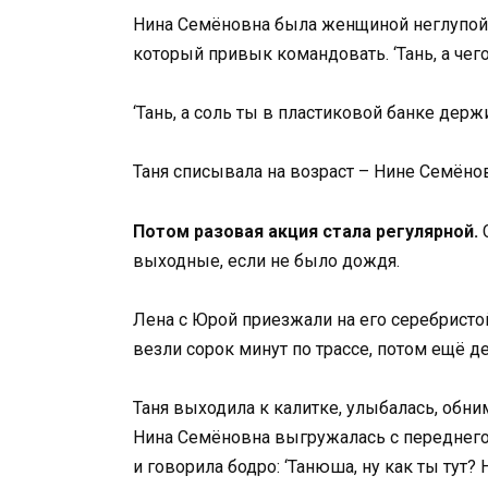
Нина Семёновна была женщиной неглупой, 
который привык командовать. ‘Тань, а чего
‘Тань, а соль ты в пластиковой банке держ
Таня списывала на возраст – Нине Семёно
Потом разовая акция стала регулярной.
выходные, если не было дождя.
Лена с Юрой приезжали на его серебристо
везли сорок минут по трассе, потом ещё де
Таня выходила к калитке, улыбалась, обнима
Нина Семёновна выгружалась с переднего 
и говорила бодро: ‘Танюша, ну как ты тут? Н