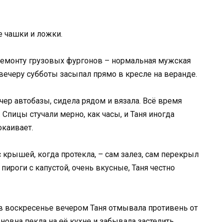
е чашки и ложки.
 ремонту грузовых фургонов – нормальная мужская
 к вечеру субботы засыпал прямо в кресле на веранде.
чер автобазы, сидела рядом и вязала. Всё время
 Спицы стучали мерно, как часы, и Таня иногда
окаивает.
 крышей, когда протекла, – сам залез, сам перекрыл
ироги с капустой, очень вкусные, Таня честно
 в воскресенье вечером Таня отмывала противень от
новна пекла на её кухне и забывала застелить