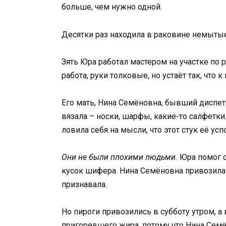
больше, чем нужно одной.
Десятки раз находила в раковине немыты
Зять Юра работал мастером на участке по
работа, руки толковые, но устаёт так, что
Его мать, Нина Семёновна, бывший диспет
вязала – носки, шарфы, какие-то салфетки.
ловила себя на мысли, что этот стук её усп
Они не были плохими людьми.
Юра помог с
кусок шифера. Нина Семёновна привозила п
признавала.
Но пироги привозились в субботу утром, а
пригоревшего жира, потому что Нина Семё