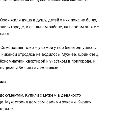
Юрой жили душа в душу, детей у них пока не было,
али в городе, в спальном районе, на первом этаже –
опают.
 Семёновны тоже – у самой у неё была однушка в
и никакой отродясь не водилось. Муж её, Юрин отец,
ёхкомнатной квартирой и участком в пригороде, и
спицами и больными коленями.
ала.
 документам. Купили с мужем в девяносто
ице. Муж строил дом сам, своими руками. Кирпич
корыте.