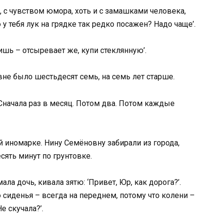
с чувством юмора, хоть и с замашками человека,
 у тебя лук на грядке так редко посажен? Надо чаще’.
ишь – отсыревает же, купи стеклянную’.
вне было шестьдесят семь, на семь лет старше.
Сначала раз в месяц. Потом два. Потом каждые
й иномарке. Нину Семёновну забирали из города,
сять минут по грунтовке.
ла дочь, кивала зятю: ‘Привет, Юр, как дорога?’.
сиденья – всегда на переднем, потому что колени –
е скучала?’.