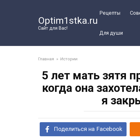
Перейти
к
Рецепты
Сов
Optim1stka.ru
контенту
Сайт для Вас!
Для души
Главная
»
Истории
5 лет мать зятя 
когда она захотел
я закр
Поделиться на Facebook