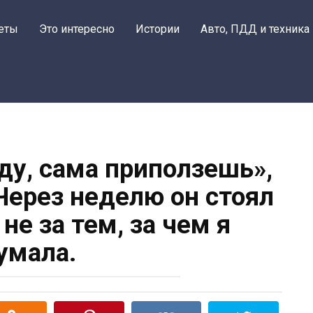
еты
Это интересно
Истории
Авто, ПДД и техника
оду, сама приползешь»,
 Через неделю он стоял
 не за тем, за чем я
умала.