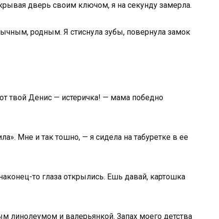
акрывая дверь своим ключом, я на секунду замерла.
ычным, родным. Я стиснула зубы, повернула замок
 этот твой Денис — истеричка! — мама победно
ла». Мне и так тошно, — я сидела на табуретке в ее
 наконец-то глаза открылись. Ешь давай, картошка
ым линолеумом и валерьянкой. Запах моего детства