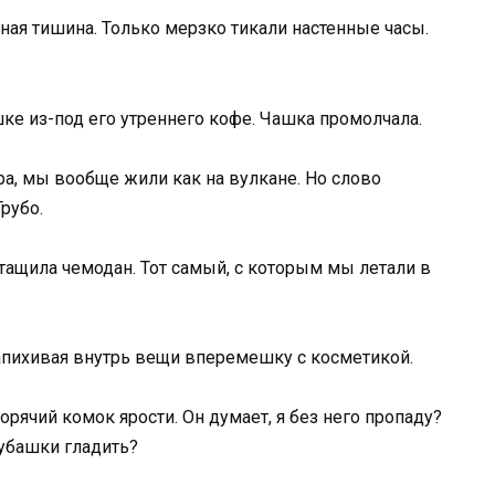
ная тишина. Только мерзко тикали настенные часы.
ашке из-под его утреннего кофе. Чашка промолчала.
ра, мы вообще жили как на вулкане. Но слово
рубо.
тащила чемодан. Тот самый, с которым мы летали в
запихивая внутрь вещи вперемешку с косметикой.
горячий комок ярости. Он думает, я без него пропаду?
рубашки гладить?