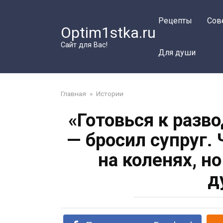
Перейти
к
Рецепты
Сов
Optim1stka.ru
контенту
Сайт для Вас!
Для души
Главная
»
Истории
«Готовься к разв
— бросил супруг.
на коленях, но
д