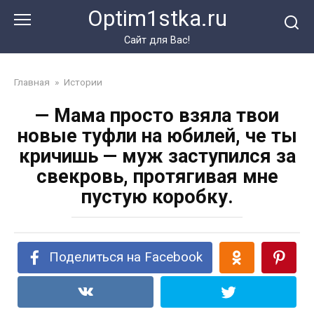
Перейти
Optim1stka.ru
к
контенту
Сайт для Вас!
Главная
»
Истории
— Мама просто взяла твои
новые туфли на юбилей, че ты
кричишь — муж заступился за
свекровь, протягивая мне
пустую коробку.
Поделиться на Facebook