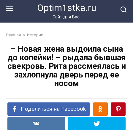
Перейти
Optim1stka.ru
к
контенту
Сайт для Вас!
Главная
»
Истории
– Новая жена выдоила сына
до копейки! – рыдала бывшая
свекровь. Рита рассмеялась и
захлопнула дверь перед ее
носом
Поделиться на Facebook