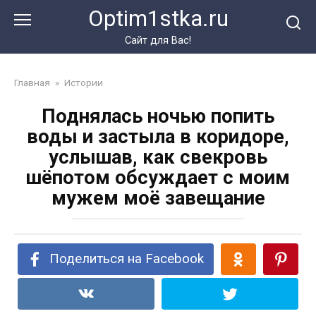
Перейти
Optim1stka.ru
к
контенту
Сайт для Вас!
Главная
»
Истории
Поднялась ночью попить
воды и застыла в коридоре,
услышав, как свекровь
шёпотом обсуждает с моим
мужем моё завещание
Поделиться на Facebook