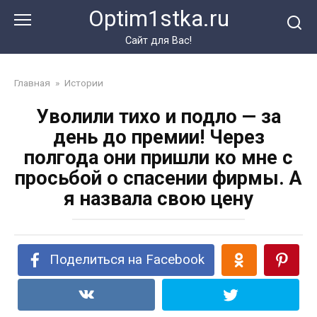
Перейти
Optim1stka.ru
к
контенту
Сайт для Вас!
Главная
»
Истории
Уволили тихо и подло — за
день до премии! Через
полгода они пришли ко мне с
просьбой о спасении фирмы. А
я назвала свою цену
Поделиться на Facebook