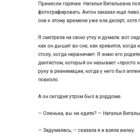
Принесли горячее. Наталья Витальевна по
фотографировать. Антон заказал ещё пив
она к этому времени уже ела десерт, хотя 
Я смотрела на свою утку и думала: вот сид
как он дышит во сне, как кривится, когда
столу, когда нервничает. Я знаю его родит
дантистом, который он называет «просто н
руку в реанимации, когда у него был аппенд
повезло.
А он сегодня утром был в роддоме.
— Оленька, вы не едите? — Наталья Витал
— Задумалась, — сказала я и взяла вилку.