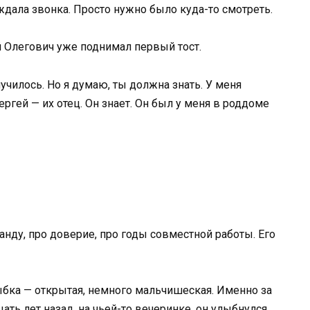
 ждала звонка. Просто нужно было куда-то смотреть.
 Олегович уже поднимал первый тост.
лучилось. Но я думаю, ты должна знать. У меня
ргей — их отец. Он знает. Он был у меня в роддоме
нду, про доверие, про годы совместной работы. Его
ыбка — открытая, немного мальчишеская. Именно за
ать лет назад, на чьей-то вечеринке, он улыбнулся