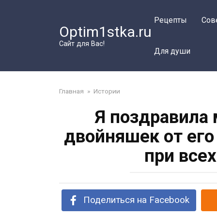
Перейти
к
Рецепты
Сов
Optim1stka.ru
контенту
Сайт для Вас!
Для души
Главная
»
Истории
Я поздравила
двойняшек от его
при всех
Поделиться на Facebook