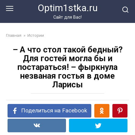
Перейти
Optim1stka.ru
к
контенту
Сайт для Вас!
Главная
»
Истории
– А что стол такой бедный?
Для гостей могла бы и
постараться! – фыркнула
незваная гостья в доме
Ларисы
Поделиться на Facebook