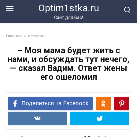
Перейти
Optim1stka.ru
к
контенту
Сайт для Вас!
Главная
»
Истории
– Моя мама будет жить с
нами, и обсуждать тут нечего,
— сказал Вадим. Ответ жены
его ошеломил
Поделиться на Facebook