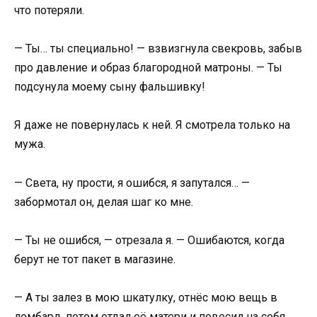
что потеряли.
— Ты… ты специально! — взвизгнула свекровь, забыв
про давление и образ благородной матроны. — Ты
подсунула моему сыну фальшивку!
Я даже не повернулась к ней. Я смотрела только на
мужа.
— Света, ну прости, я ошибся, я запутался… —
забормотал он, делая шаг ко мне.
— Ты не ошибся, — отрезала я. — Ошибаются, когда
берут не тот пакет в магазине.
— А ты залез в мою шкатулку, отнёс мою вещь в
ломбард, потом отдал её матери и повесил на себя