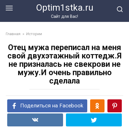
Перейти
Optim1stka.ru
к
контенту
Сайт для Вас!
Главная
»
Истории
Отец мужа переписал на меня
свой двухэтажный коттедж.Я
не призналась не свекрови не
мужу.И очень правильно
сделала
Поделиться на Facebook