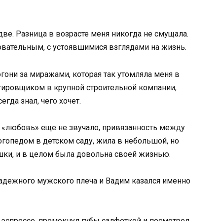
две. Разница в возрасте меня никогда не смущала.
овательным, с устоявшимися взглядами на жизнь.
огони за миражами, которая так утомляла меня в
тировщиком в крупной строительной компании,
гда знал, чего хочет.
во «любовь» еще не звучало, привязанность между
огопедом в детском саду, жила в небольшой, но
шки, и в целом была довольна своей жизнью.
 надежного мужского плеча и Вадим казался именно
д эспрессо, промокнул губы салфеткой и посмотрел