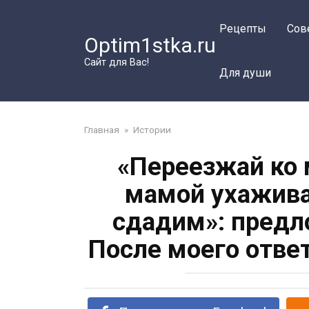
Перейти
к
Рецепты
Сов
Optim1stka.ru
контенту
Сайт для Вас!
Для души
Главная
»
Истории
«Переезжай ко 
мамой ухажива
сдадим»: предл
После моего отве