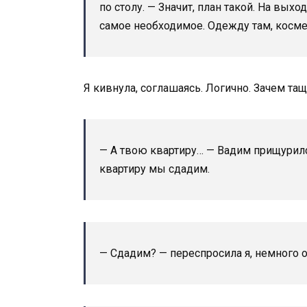
по столу. — Значит, план такой. На вых
самое необходимое. Одежду там, космет
Я кивнула, соглашаясь. Логично. Зачем т
— А твою квартиру… — Вадим прищурилс
квартиру мы сдадим.
— Сдадим? — переспросила я, немного 