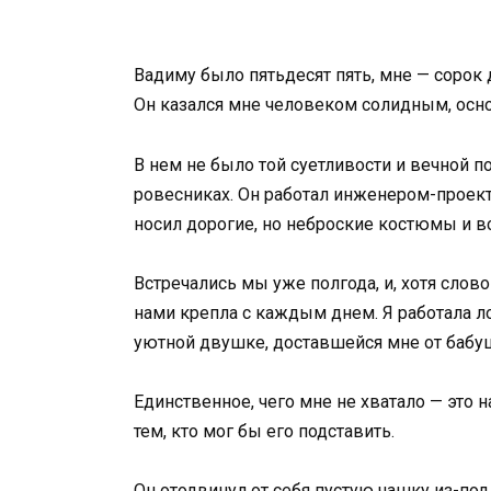
Вадиму было пятьдесят пять, мне — сорок 
Он казался мне человеком солидным, осн
В нем не было той суетливости и вечной п
ровесниках. Он работал инженером-проек
носил дорогие, но неброские костюмы и все
Встречались мы уже полгода, и, хотя сло
нами крепла с каждым днем. Я работала л
уютной двушке, доставшейся мне от бабу
Единственное, чего мне не хватало — это
тем, кто мог бы его подставить.
Он отодвинул от себя пустую чашку из-по