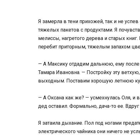
Я замерла в тени прихожей, так и не успе
тяжелых пакетов с продуктами. Я почувст
мелиссы, нагретого дерева и старых книг.
перебит приторным, тяжелым запахом цв
— А Максику отдадим дальнюю, ему после
Тамара Ивановна. — Постройку эту ветхую,
выходным. Поставим хорошую летнюю кух
— А Оксана как же? — усмехнулась Оля, и в
дед оставил. Формально, дача-то ее. Вдруг
Я затаила дыхание. Пол под ногами преда
электрического чайника они ничего не ус