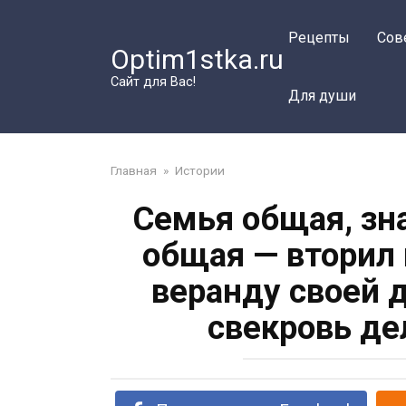
Перейти
к
Рецепты
Сов
Optim1stka.ru
контенту
Сайт для Вас!
Для души
Главная
»
Истории
Семья общая, зн
общая — вторил 
веранду своей 
свекровь де