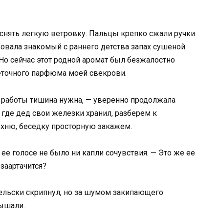
в снять легкую ветровку. Пальцы крепко сжали ручки
вовала знакомый с раннего детства запах сушеной
 Но сейчас этот родной аромат был безжалостно
еточного парфюма моей свекрови.
 работы тишина нужна, — уверенно продолжала
 где дед свои железки хранил, разберем к
ню, беседку просторную закажем.
 ее голосе не было ни капли сочувствия. — Это же ее
 заартачится?
тельски скрипнул, но за шумом закипающего
лышали.