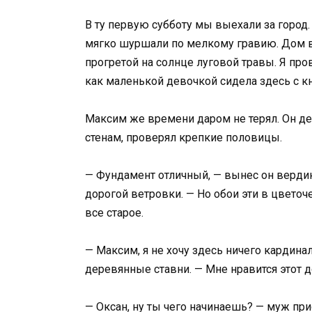
В ту первую субботу мы выехали за горо
мягко шуршали по мелкому гравию. Дом в
прогретой на солнце луговой травы. Я про
как маленькой девочкой сидела здесь с к
Максим же времени даром не терял. Он де
стенам, проверял крепкие половицы.
— Фундамент отличный, — вынес он верди
дорогой ветровки. — Но обои эти в цветоч
все старое.
— Максим, я не хочу здесь ничего кардина
деревянные ставни. — Мне нравится этот до
— Оксан, ну ты чего начинаешь? — муж прио