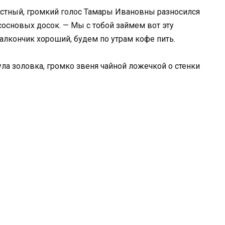
ластный, громкий голос Тамары Ивановны разносился
сосновых досок. — Мы с тобой займем вот эту
алкончик хороший, будем по утрам кофе пить.
ла золовка, громко звеня чайной ложечкой о стенки