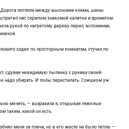
д. Дорога петляла между высокими елями, шины
стретил нас скрипом знакомой калитки и ароматом
вела рукой по нагретому дереву перил, вспоминая,
нижкой.
ловито ходил по просторным комнатам, стучал по
кт, сдувая невидимую пылинку с рукава своей
ек надо убирать. И полы перестилать. Слишком уж
льно менять, — возразила я, открывая тяжелые
м таким, какой он есть.
бнял меня за плечи, но в его жесте не было тепла. —