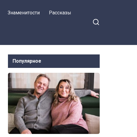
любовницей. Моя
Знаменитости
Рассказы
месть стала для
всех уроком
Популярное