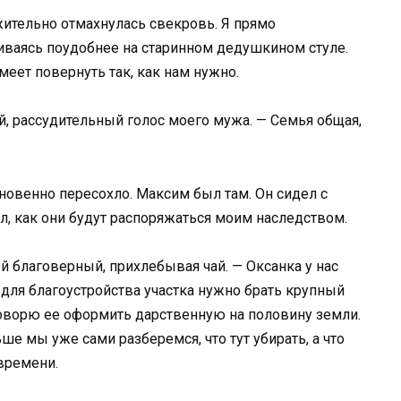
жительно отмахнулась свекровь. Я прямо
аиваясь поудобнее на старинном дедушкином стуле.
меет повернуть так, как нам нужно.
й, рассудительный голос моего мужа. — Семья общая,
мгновенно пересохло. Максим был там. Он сидел с
л, как они будут распоряжаться моим наследством.
й благоверный, прихлебывая чай. — Оксанка у нас
о для благоустройства участка нужно брать крупный
уговорю ее оформить дарственную на половину земли.
ше мы уже сами разберемся, что тут убирать, а что
 времени.