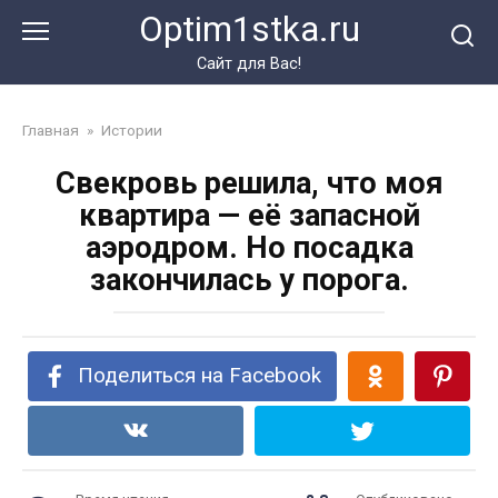
Перейти
Optim1stka.ru
к
контенту
Сайт для Вас!
Главная
»
Истории
Свекровь решила, что моя
квартира — её запасной
аэродром. Но посадка
закончилась у порога.
Поделиться на Facebook