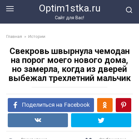
Перейти
Optim1stka.ru
к
контенту
Сайт для Вас!
Главная
»
Истории
Свекровь швырнула чемодан
на порог моего нового дома,
но замерла, когда из дверей
выбежал трехлетний мальчик
Поделиться на Facebook