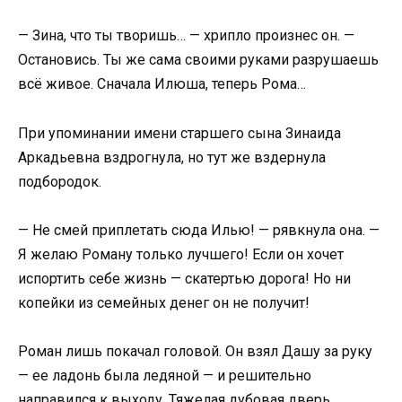
— Зина, что ты творишь… — хрипло произнес он. —
Остановись. Ты же сама своими руками разрушаешь
всё живое. Сначала Илюша, теперь Рома…
При упоминании имени старшего сына Зинаида
Аркадьевна вздрогнула, но тут же вздернула
подбородок.
— Не смей приплетать сюда Илью! — рявкнула она. —
Я желаю Роману только лучшего! Если он хочет
испортить себе жизнь — скатертью дорога! Но ни
копейки из семейных денег он не получит!
Роман лишь покачал головой. Он взял Дашу за руку
— ее ладонь была ледяной — и решительно
направился к выходу. Тяжелая дубовая дверь