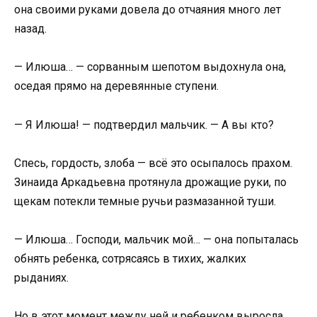
она своими руками довела до отчаяния много лет
назад.
— Илюша… — сорванным шепотом выдохнула она,
оседая прямо на деревянные ступени.
— Я Илюша! — подтвердил мальчик. — А вы кто?
Спесь, гордость, злоба — всё это осыпалось прахом.
Зинаида Аркадьевна протянула дрожащие руки, по
щекам потекли темные ручьи размазанной туши.
— Илюша… Господи, мальчик мой… — она попыталась
обнять ребенка, сотрясаясь в тихих, жалких
рыданиях.
Но в этот момент между ней и ребенком выросла