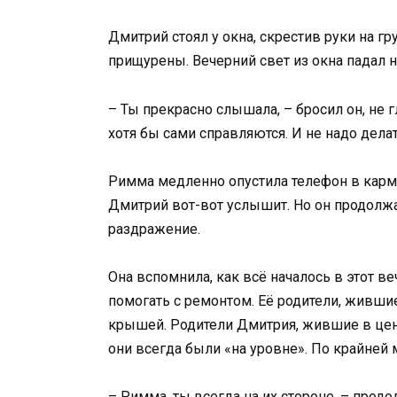
Дмитрий стоял у окна, скрестив руки на гр
прищурены. Вечерний свет из окна падал 
– Ты прекрасно слышала, – бросил он, не г
хотя бы сами справляются. И не надо делат
Римма медленно опустила телефон в карман
Дмитрий вот-вот услышит. Но он продолж
раздражение.
Она вспомнила, как всё началось в этот в
помогать с ремонтом. Её родители, живши
крышей. Родители Дмитрия, жившие в цент
они всегда были «на уровне». По крайней м
– Римма, ты всегда на их стороне, – прод