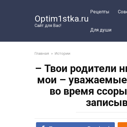
Перейти
к
Рецепты
Сов
Optim1stka.ru
контенту
Сайт для Вас!
Для души
Главная
»
Истории
– Твои родители ни
мои – уважаемые
во время ссоры
записыв