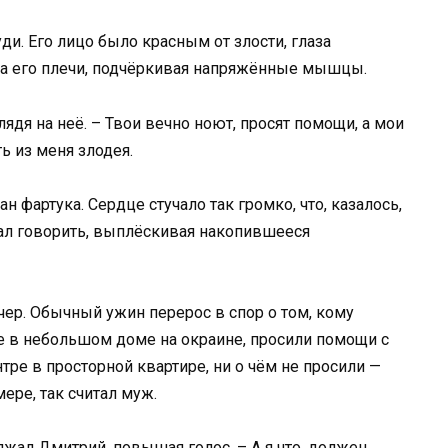
уди. Его лицо было красным от злости, глаза
на его плечи, подчёркивая напряжённые мышцы.
лядя на неё. – Твои вечно ноют, просят помощи, а мои
ь из меня злодея.
 фартука. Сердце стучало так громко, что, казалось,
ал говорить, выплёскивая накопившееся
ечер. Обычный ужин перерос в спор о том, кому
е в небольшом доме на окраине, просили помощи с
ре в просторной квартире, ни о чём не просили —
ере, так считал муж.
олжал Дмитрий, повышая голос. – А я что, должен