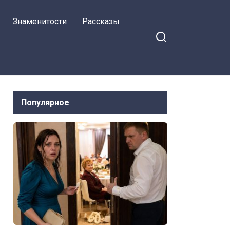
я на Facebook
прервалось, когда
Знаменитости
Рассказы
судья вскрыла мой
конверт и
рассмеялась
Популярное