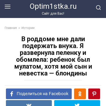
Перейти
Optim1stka.ru
к
контенту
Сайт для Вас!
Главная
»
Истории
В роддоме мне дали
подержать внука. Я
развернула пеленку и
обомлела: ребенок был
мулатом, хотя мой сын и
невестка — блондины
Поделиться на Facebook