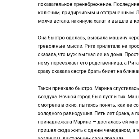
показательное пренебрежение. Последние
колючим, придирчивым и отстраненным. 
молча встала, накинула халат и вышла в к
Она быстро оделась, вызвала машину чере
тревожные мысли. Рита прилетала не прост
сказала, что муж выгнал ее из дома. Прост
нему переезжает его родственница, а Рита
сразу сказала сестре брать билет на ближа
Такси приехало быстро. Марина спустилась
воздуха. Ночной город был пуст и тих. Ма
смотрела в окно, пытаясь понять, как ее 
холодного равнодушия. Пять лет брака, а 
принадлежала Марине — досталась ей мног
пришел сюда жить с одним чемоданом, а т
хозяином, диктующим свои правила.