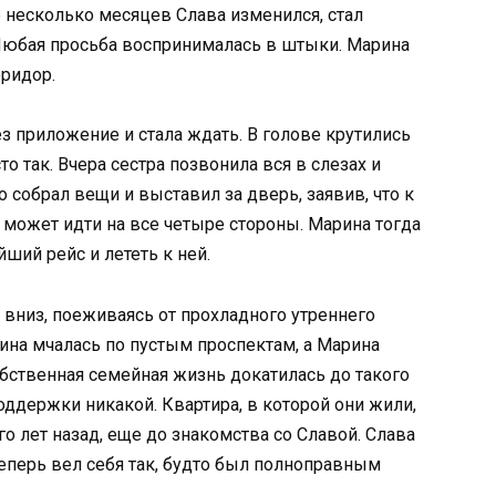
 несколько месяцев Слава изменился, стал
Любая просьба воспринималась в штыки. Марина
оридор.
з приложение и стала ждать. В голове крутились
о так. Вчера сестра позвонила вся в слезах и
о собрал вещи и выставил за дверь, заявив, что к
 может идти на все четыре стороны. Марина тогда
йший рейс и лететь к ней.
 вниз, поеживаясь от прохладного утреннего
шина мчалась по пустым проспектам, а Марина
собственная семейная жизнь докатилась до такого
поддержки никакой. Квартира, в которой они жили,
о лет назад, еще до знакомства со Славой. Слава
еперь вел себя так, будто был полноправным