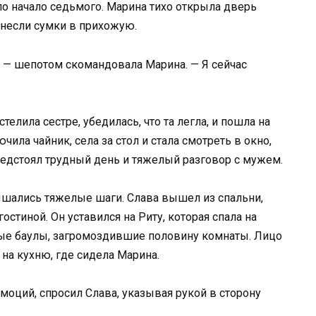
ло начало седьмого. Марина тихо открыла дверь
анесли сумки в прихожую.
, — шепотом скомандовала Марина. — Я сейчас
телила сестре, убедилась, что та легла, и пошла на
чила чайник, села за стол и стала смотреть в окно,
едстоял трудный день и тяжелый разговор с мужем.
ышались тяжелые шаги. Слава вышел из спальни,
остиной. Он уставился на Риту, которая спала на
ные баулы, загромоздившие половину комнаты. Лицо
на кухню, где сидела Марина.
эмоций, спросил Слава, указывая рукой в сторону