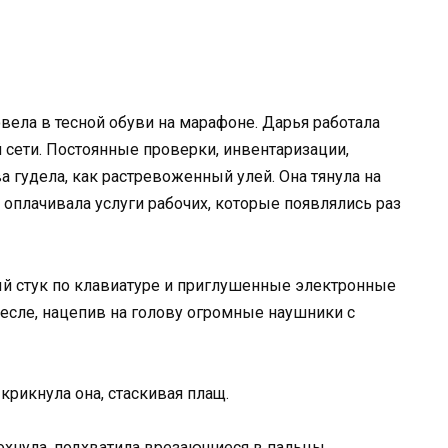
овела в тесной обуви на марафоне. Дарья работала
сети. Постоянные проверки, инвентаризации,
 гудела, как растревоженный улей. Она тянула на
 оплачивала услуги рабочих, которые появлялись раз
ый стук по клавиатуре и приглушенные электронные
ресле, нацепив на голову огромные наушники с
крикнула она, стаскивая плащ.
охнула, подхватила врезающиеся в пальцы