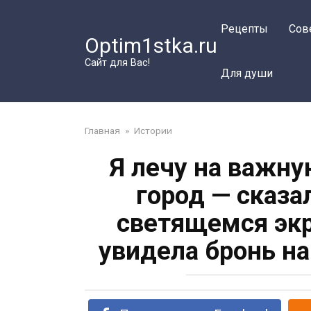
Перейти
к
Рецепты
Сов
Optim1stka.ru
контенту
Сайт для Вас!
Для души
Главная
»
Истории
Я лечу на важну
город — сказа
светящемся экр
увидела бронь н