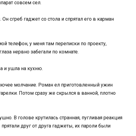
ппарат совсем сел.
 Он сгреб гаджет со стола и спрятал его в карман
ой телефон, у меня там переписки по проекту,
глаза нервно забегали по комнате.
а и ушла на кухню.
олючее молчание. Роман ел приготовленный ужин
 тарелки. Потом сразу же скрылся в ванной, плотно
шно. В голове крутилась странная, пугливая реакция
е прятали друг от друга гаджеты, их пароли были