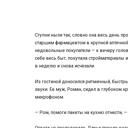
Ступни ныли так, словно она весь день пр
старшим фармацевтом в крупной аптечной 
недовольные покупатели — к вечеру голова
себе весь быт, покупала стройматериалы и
в неделю и снова исчезали.
Из гостиной доносился ритмичный, быстр
звуки. Ее муж, Роман, сидел в глубоком к
микрофоном.
— Ром, помоги пакеты на кухню отнести, — 
Ответа не последовало. Дарья тяжело взд