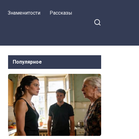
дома, просто
ся на Facebook
Знаменитости
Рассказы
уdaвлю! Ты видел,
что они с
компьютером
твоей дочери
сделали
Популярное