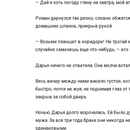
— Дай я хоть погоду гляну на завтра, мой а
Роман дернулся так резко, словно обжегся.
домашних штанов, прикрыв рукой.
— Возьми планшет в коридоре! Не трогай м
случайно смахнешь еще что-нибудь, — его 
Дарья ничего не ответила. Она молча встал
Весь вечер между ними висело густое, к
быстро, почти не жуя, не поднимая глаз от
закрыв за собой дверь.
Ночью Дарья долго ворочалась. Ей было ду
мужа. За все три года брака они никогда н
одинаковыми.