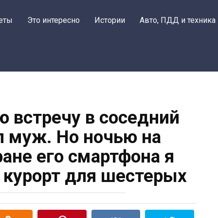
Поделить
еты
Это интересно
Истории
Авто, ПДД и техника
ю встречу в соседний
л муж. Но ночью на
ане его смартфона я
а курорт для шестерых