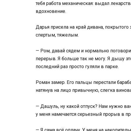
тебя работа механическая: выдал лекарства
вдохновение.
Дарья присела на край дивана, покрытого
спертым, тяжелым.
— Ром, давай сядем и нормально поговори
перерыв. Я больше так не могу. Я дышу э
последний раз просто гуляли в парке.
Роман замер. Его пальцы перестали бараба
натянув на лицо привычную, слегка винов
— Дашуль, ну какой отпуск? Нам нужно ва
у меня намечается серьезный прорыв в пр
— Я сама всё оплачу. У меня на накопитель