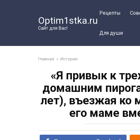
Перейти
к
Рецепты
Сов
Optim1stka.ru
контенту
Сайт для Вас!
Для души
Главная
»
Истории
«Я привык к тр
домашним пирогам
лет), въезжая ко
его маме вм