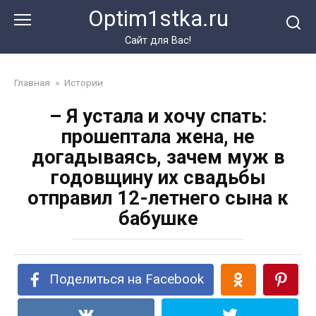
Перейти
Optim1stka.ru
к
контенту
Сайт для Вас!
Главная
»
Истории
– Я устала и хочу спать:
прошептала жена, не
догадываясь, зачем муж в
годовщину их свадьбы
отправил 12-летнего сына к
бабушке
Поделиться на Facebook