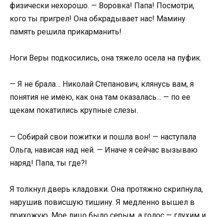
физически нехорошо. — Воровка! Папа! Посмотри,
кого ты пригрел! Она обкрадывает нас! Мамину
память решила прикарманить!
Ноги Веры подкосились, она тяжело осела на пуфик.
— Я не брала… Николай Степанович, клянусь вам, я
понятия не имею, как она там оказалась… — по ее
щекам покатились крупные слезы.
— Собирай свои пожитки и пошла вон! — наступала
Ольга, нависая над ней. — Иначе я сейчас вызываю
наряд! Папа, ты где?!
Я толкнул дверь кладовки. Она протяжно скрипнула,
нарушив повисшую тишину. Я медленно вышел в
прихожую. Мое лицо было серым, а голос — глухим и