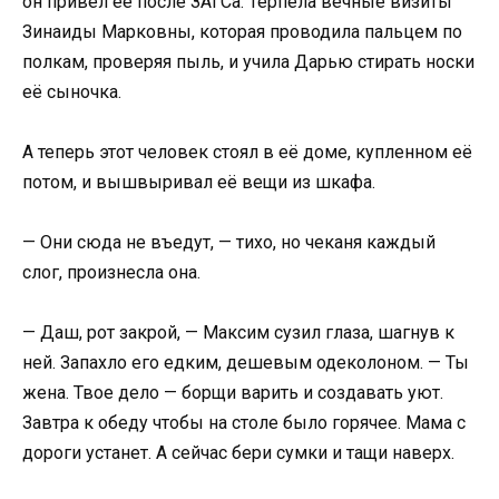
он привел её после ЗАГСа. Терпела вечные визиты
Зинаиды Марковны, которая проводила пальцем по
полкам, проверяя пыль, и учила Дарью стирать носки
её сыночка.
А теперь этот человек стоял в её доме, купленном её
потом, и вышвыривал её вещи из шкафа.
— Они сюда не въедут, — тихо, но чеканя каждый
слог, произнесла она.
— Даш, рот закрой, — Максим сузил глаза, шагнув к
ней. Запахло его едким, дешевым одеколоном. — Ты
жена. Твое дело — борщи варить и создавать уют.
Завтра к обеду чтобы на столе было горячее. Мама с
дороги устанет. А сейчас бери сумки и тащи наверх.