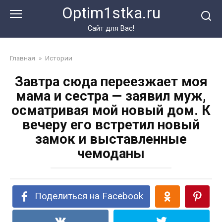
Перейти
Optim1stka.ru
к
контенту
Сайт для Вас!
Главная
»
Истории
Завтра сюда переезжает моя
мама и сестра — заявил муж,
осматривая мой новый дом. К
вечеру его встретил новый
замок и выставленные
чемоданы
Поделиться на Facebook