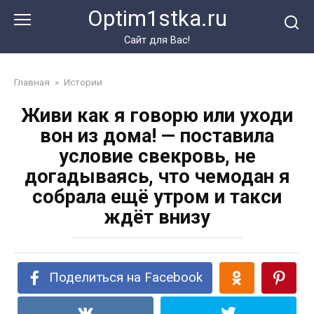
Перейти
Optim1stka.ru
к
контенту
Сайт для Вас!
Главная
»
Истории
Живи как я говорю или уходи
вон из дома! — поставила
условие свекровь, не
догадываясь, что чемодан я
собрала ещё утром и такси
ждёт внизу
Поделиться на Facebook