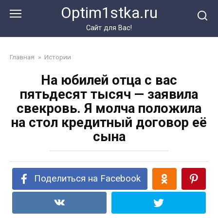
Перейти
Optim1stka.ru
к
контенту
Сайт для Вас!
Главная
»
Истории
На юбилей отца с вас
пятьдесят тысяч — заявила
свекровь. Я молча положила
на стол кредитный договор её
сына
Поделиться на Facebook