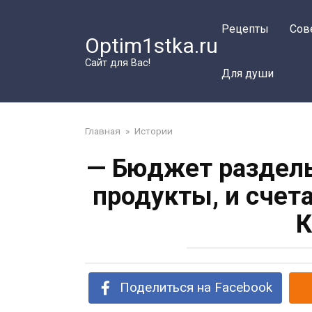
Перейти
к
Рецепты
Сов
Optim1stka.ru
контенту
Сайт для Вас!
Для души
Главная
»
Истории
— Бюджет раздель
продукты, и счета
К
Поделиться на Facebook