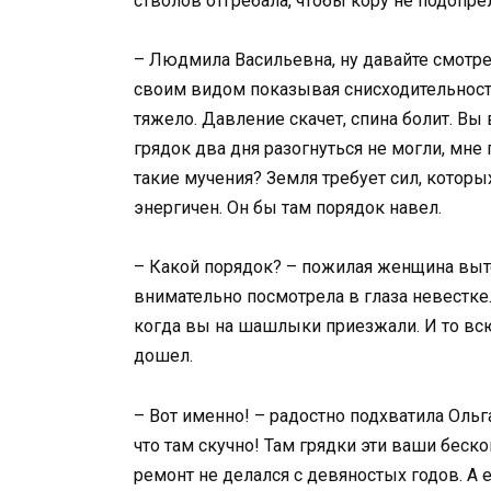
стволов отгребала, чтобы кору не подопре
– Людмила Васильевна, ну давайте смотрет
своим видом показывая снисходительност
тяжело. Давление скачет, спина болит. Вы
грядок два дня разогнуться не могли, мн
такие мучения? Земля требует сил, которы
энергичен. Он бы там порядок навел.
– Какой порядок? – пожилая женщина выте
внимательно посмотрела в глаза невестке. 
когда вы на шашлыки приезжали. И то всю
дошел.
– Вот именно! – радостно подхватила Ольг
что там скучно! Там грядки эти ваши беск
ремонт не делался с девяностых годов. А 