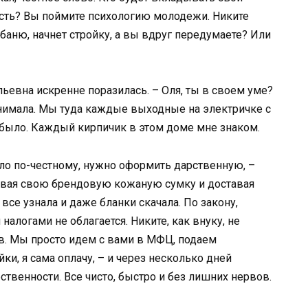
ость? Вы поймите психологию молодежи. Никите
 баню, начнет стройку, а вы вдруг передумаете? Или
ьевна искренне поразилась. – Оля, ты в своем уме?
днимала. Мы туда каждые выходные на электричке с
было. Каждый кирпичик в этом доме мне знаком.
ыло по-честному, нужно оформить дарственную, –
ывая свою брендовую кожаную сумку и доставая
все узнала и даже бланки скачала. По закону,
логами не облагается. Никите, как внуку, не
ов. Мы просто идем с вами в МФЦ, подаем
ки, я сама оплачу, – и через несколько дней
ственности. Все чисто, быстро и без лишних нервов.