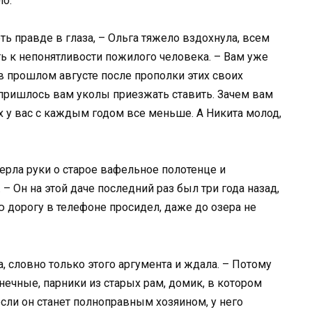
ло.
ь правде в глаза, – Ольга тяжело вздохнула, всем
ь к непонятливости пожилого человека. – Вам уже
 в прошлом августе после прополки этих своих
е пришлось вам уколы приезжать ставить. Зачем вам
х у вас с каждым годом все меньше. А Никита молод,
рла руки о старое вафельное полотенце и
– Он на этой даче последний раз был три года назад,
 дорогу в телефоне просидел, даже до озера не
а, словно только этого аргумента и ждала. – Потому
онечные, парники из старых рам, домик, в котором
если он станет полноправным хозяином, у него