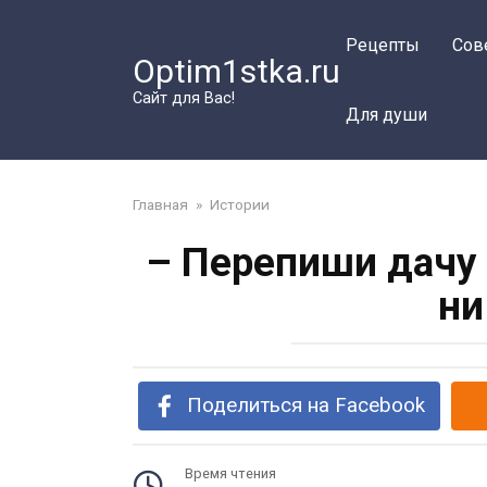
Перейти
к
Рецепты
Сов
Optim1stka.ru
контенту
Сайт для Вас!
Для души
Главная
»
Истории
– Перепиши дачу 
ни
Поделиться на Facebook
Время чтения