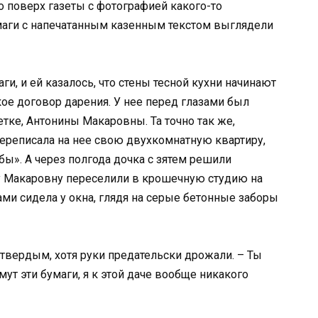
мо поверх газеты с фотографией какого-то
аги с напечатанным казенным текстом выглядели
и, и ей казалось, что стены тесной кухни начинают
акое договор дарения. У нее перед глазами был
тке, Антонины Макаровны. Та точно так же,
ереписала на нее свою двухкомнатную квартиру,
ы». А через полгода дочка с зятем решили
ну Макаровну переселили в крошечную студию на
ками сидела у окна, глядя на серые бетонные заборы
твердым, хотя руки предательски дрожали. – Ты
мут эти бумаги, я к этой даче вообще никакого