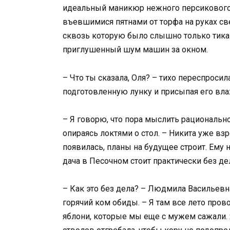
идеальный маникюр нежного персикового 
въевшимися пятнами от торфа на руках све
сквозь которую было слышно только тикан
приглушенный шум машин за окном.
– Что ты сказала, Оля? – тихо переспроси
подготовленную лунку и присыпая его вл
– Я говорю, что пора мыслить рационально
опираясь локтями о стол. – Никита уже вз
появилась, планы на будущее строит. Ему н
дача в Песочном стоит практически без де
– Как это без дела? – Людмила Васильевн
горячий ком обиды. – Я там все лето пров
яблони, которые мы еще с мужем сажали. Я