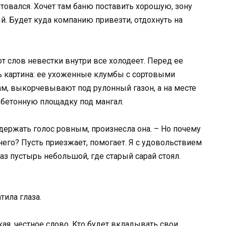
етовался. Хочет там баню поставить хорошую, зону
й. Будет куда компанию привезти, отдохнуть на
т слов невестки внутри все холодеет. Перед ее
 картина: ее ухоженные клумбы с сортовыми
ам, выкорчевывают под рулонный газон, а на месте
бетонную площадку под мангал.
ь держать голос ровным, произнесла она. – Но почему
него? Пусть приезжает, помогает. Я с удовольствием
аз пустырь небольшой, где старый сарай стоял.
тила глаза.
ая, честное слово. Кто будет вкладывать свои