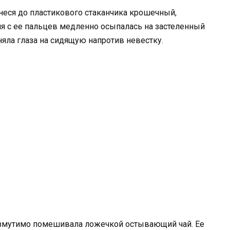
неся до пластикового стаканчика крошечный,
я с ее пальцев медленно осыпалась на застеленный
няла глаза на сидящую напротив невестку.
евозмутимо помешивала ложечкой остывающий чай. Ее