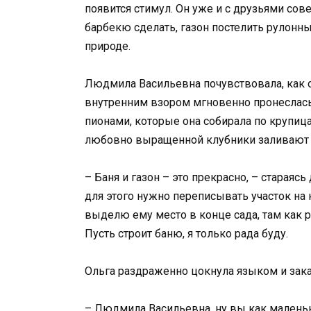
появится стимул. Он уже и с друзьями сов
барбекю сделать, газон постелить рулонны
природе.
Людмила Васильевна почувствовала, как о
внутренним взором мгновенно пронеслась
пионами, которые она собирала по крупиц
любовно выращенной клубники заливают 
– Баня и газон – это прекрасно, – стараяс
для этого нужно переписывать участок на 
выделю ему место в конце сада, там как р
Пусть строит баню, я только рада буду.
Ольга раздраженно цокнула языком и зака
– Людмила Васильевна, ну вы как маленьк