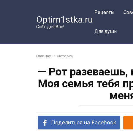
Перейти
к
Рецепты
Сов
Optim1stka.ru
контенту
Сайт для Вас!
Для души
Главная
»
Истории
— Рот разеваешь,
Моя семья тебя п
меня
Поделиться на Facebook