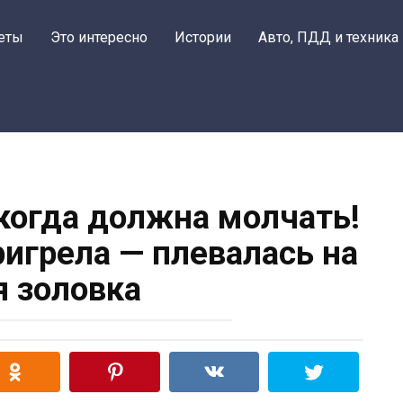
еты
Это интересно
Истории
Авто, ПДД и техника
 когда должна молчать!
ригрела — плевалась на
 золовка