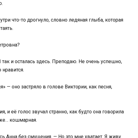
о.
утри что-то дрогнуло, словно ледяная глыба, которая
таять.
етровна?
 так и осталась здесь. Преподаю. Не очень успешно,
 нравится.
я» — оно застряло в голове Виктории, как песня,
, и её голос звучал странно, как будто она говорила
 же… кошмарная.
сь Анна без смущения. — Но это мне хватает. Я живу