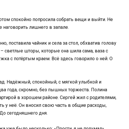
потом спокойно попросила собрать вещи и выйти. Не
е наговорить лишнего в запале.
ню, поставила чайник и села за стол, обхватив голову
 – светлые шторы, которые она шила сама, ваза с
ка с потёртым краем. Всё здесь говорило о ней. О
зад. Надёжный, спокойный, с мягкой улыбкой и
ва года, скромно, без пышных торжеств. Полина
артирой в хорошем районе. Сергей жил с родителями,
ть у неё. Он вносил свою часть в общие расходы,
 До сегодняшнего дня.
а уже было несколько: «Прости, я не подумал»,