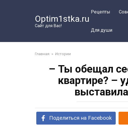
Перейти
к
Рецепты
Сов
Optim1stka.ru
контенту
Сайт для Вас!
Для души
Главная
»
Истории
– Ты обещал се
квартире? – 
выставила
Поделиться на Facebook