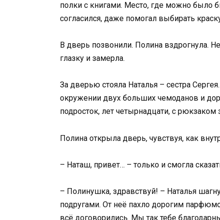
полки с книгами. Место, где можно было б
согласился, даже помогал выбирать краску
В дверь позвонили. Полина вздрогнула. Н
глазку и замерла.
За дверью стояла Наталья – сестра Сергея
окружении двух больших чемоданов и доро
подросток, лет четырнадцати, с рюкзаком 
Полина открыла дверь, чувствуя, как внут
– Наташ, привет… – только и смогла сказат
– Полинушка, здравствуй! – Наталья шагн
подругами. От неё пахло дорогим парфюмом
всё договорились. Мы так тебе благодарны