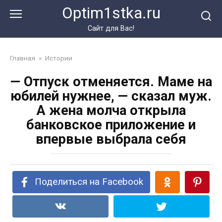
Перейти
Optim1stka.ru
к
контенту
Сайт для Вас!
Главная
»
Истории
— Отпуск отменяется. Маме на
юбилей нужнее, — сказал муж.
А жена молча открыла
банковское приложение и
впервые выбрала себя
Поделиться на Facebook