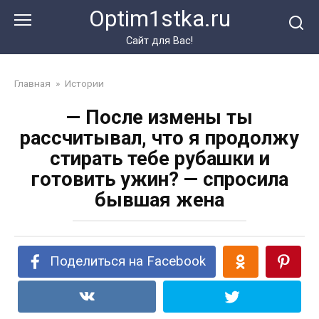
Перейти
Optim1stka.ru
к
контенту
Сайт для Вас!
Главная
»
Истории
— После измены ты
рассчитывал, что я продолжу
стирать тебе рубашки и
готовить ужин? — спросила
бывшая жена
Поделиться на Facebook