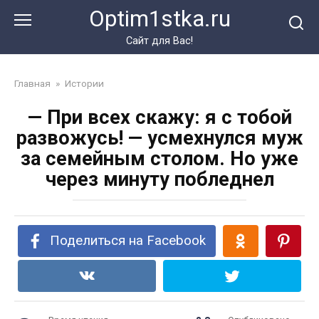
Перейти
Optim1stka.ru
к
контенту
Сайт для Вас!
Главная
»
Истории
— При всех скажу: я с тобой
развожусь! — усмехнулся муж
за семейным столом. Но уже
через минуту побледнел
Поделиться на Facebook