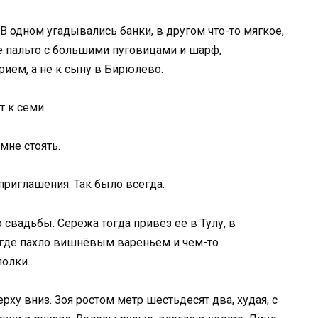
 В одном угадывались банки, в другом что-то мягкое,
ое пальто с большими пуговицами и шарф,
риём, а не к сыну в Бирюлёво.
т к семи.
мне стоять.
приглашения. Так было всегда.
 свадьбы. Серёжа тогда привёз её в Тулу, в
 где пахло вишнёвым вареньем и чем-то
полки.
ерху вниз. Зоя ростом метр шестьдесят два, худая, с