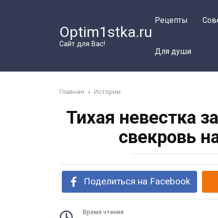
Перейти
к
Рецепты
Сов
Optim1stka.ru
контенту
Сайт для Вас!
Для души
Главная
»
Истории
Тихая невестка з
свекровь н
Поделиться на Facebook
Время чтения