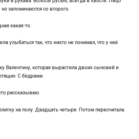
уки в рукава. Волосы русые, всегда в хвосте. Лицо
, но запоминаются со второго.
ная какая-то.
ла улыбаться так, что никто не понимал, что у неё
ку Валентину, которая вырастила двоих сыновей и
отящих. С бёдрами.
осто рассказываю.
плитку на полу. Двадцать четыре. Потом пересчитала.