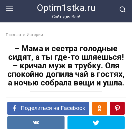
Перейти
Optim1stka.ru
к
контенту
Сайт для Вас!
Главная
»
Истории
– Мама и сестра голодные
сидят, а ты где-то шляешься!
– кричал муж в трубку. Оля
спокойно допила чай в гостях,
а ночью собрала вещи и ушла.
Поделиться на Facebook