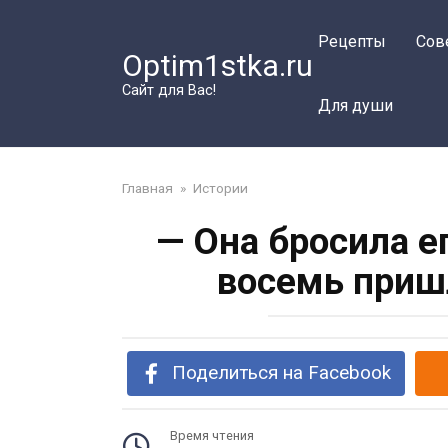
Перейти
к
Рецепты
Сов
Optim1stka.ru
контенту
Сайт для Вас!
Для души
Главная
»
Истории
— Она бросила ег
восемь приш
Поделиться на Facebook
Время чтения