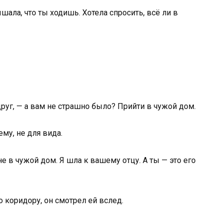
шала, что ты ходишь. Хотела спросить, всё ли в
руг, — а вам не страшно было? Прийти в чужой дом.
му, не для вида.
не в чужой дом. Я шла к вашему отцу. А ты — это его
о коридору, он смотрел ей вслед.