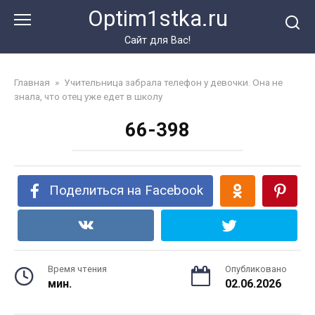
Перейти
Optim1stka.ru
к
контенту
Сайт для Вас!
Главная
»
Учительница забрала телефон у девочки. Она не
знала, что отец уже едет в школу
66-398
Поделиться на Facebook
Время чтения
Опубликовано
мин.
02.06.2026