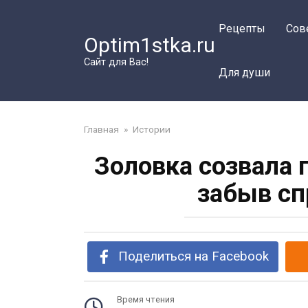
Перейти
к
Рецепты
Сов
Optim1stka.ru
контенту
Сайт для Вас!
Для души
Главная
»
Истории
Золовка созвала 
забыв сп
Поделиться на Facebook
Время чтения