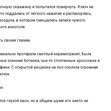
мочную скважину и попытался повернуть. Ключ не
то поддалась от легкого нажатия и распахнулась,
 воздуха, в котором смешались запахи чужого
ого алкоголя.
ть своим глазам.
иакально протирала светлый керамогранит, была
ные осенние ботинки, чьи-то стоптанные кроссовки и
фике. С открытой вешалки на пол сползла огромная
рючок.
ы.
ся глухой звон, но в общем шуме его никто не