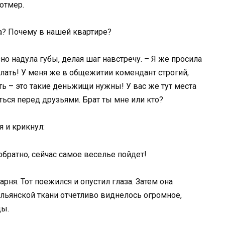
отмер.
та? Почему в нашей квартире?
зно надула губы, делая шаг навстречу. – Я же просила
елать! У меня же в общежитии комендант строгий,
ь – это такие деньжищи нужны! У вас же тут места
ться перед друзьями. Брат ты мне или кто?
я и крикнул:
обратно, сейчас самое веселье пойдет!
рня. Тот поежился и опустил глаза. Затем она
альянской ткани отчетливо виднелось огромное,
цы.