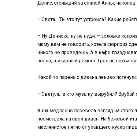
Денис, стоявший за спиной Анны, наконец 
– Света… Ты что тут устроила? Какие ребя
– Ну Дениска, ну не нуди, – золовка капри
маму вам не говорить, хотела сюрприз сд
никого не проведешь. А в кафе праздноват
полно, шикарный ремонт. Грех не похваста
Какой-то парень с дивана лениво потянулс
– Светуль, а кто музыку вырубил? Врубай 
Анна медленно перевела взгляд на этого па
посмотрела на свой диван. На бежевой ит
маслянистое пятно от упавшего куска пиц