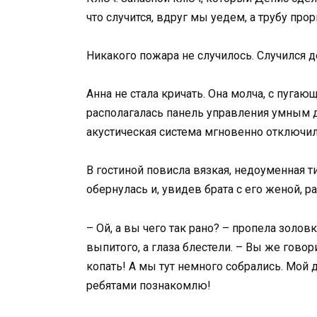
что случится, вдруг мы уедем, а трубу про
Никакого пожара не случилось. Случился 
Анна не стала кричать. Она молча, с пуга
располагалась панель управления умным 
акустическая система мгновенно отключил
В гостиной повисла вязкая, недоуменная т
обернулась и, увидев брата с его женой, р
– Ой, а вы чего так рано? – пропела золов
выпитого, а глаза блестели. – Вы же говор
копать! А мы тут немного собрались. Мой 
ребятами познакомлю!