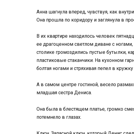
Анна шагнула вперед, чувствуя, как внутр
Она прошла по коридору и заглянула в пр
В их квартире находилось человек пятнад
ее драгоценном светлом диване с ногами,
столике громоздились пустые бутылки, ка
пластиковые стаканчики. На кухонном гарн
болтая ногами и стряхивая пепел в кружку
А в самом центре гостиной, весело размах
младшая сестра Дениса.
Она была в блестящем платье, громко сме
потемнело в глазах.
Ключ. Запасной ключ, который Денис сдел