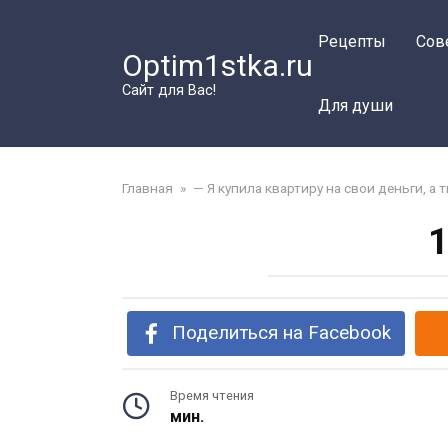
Перейти
к
Рецепты
Сов
Optim1stka.ru
контенту
Сайт для Вас!
Для души
Главная
»
— Я купила квартиру на свои деньги, а 
1
Поделиться на Facebook
Время чтения
мин.