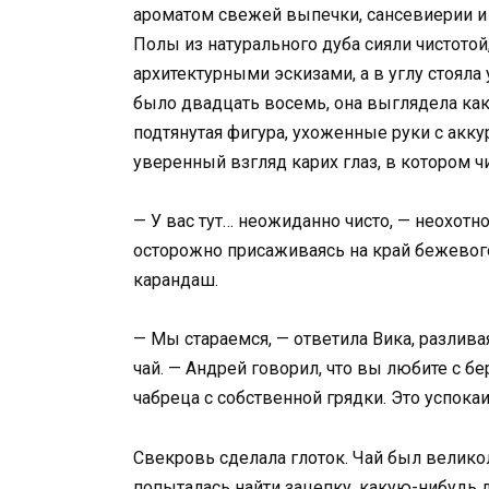
ароматом свежей выпечки, сансевиерии и 
Полы из натурального дуба сияли чистотой
архитектурными эскизами, а в углу стояла
было двадцать восемь, она выглядела как
подтянутая фигура, ухоженные руки с ак
уверенный взгляд карих глаз, в котором ч
— У вас тут… неожиданно чисто, — неохотн
осторожно присаживаясь на край бежевог
карандаш.
— Мы стараемся, — ответила Вика, разлив
чай. — Андрей говорил, что вы любите с б
чабреца с собственной грядки. Это успокаи
Свекровь сделала глоток. Чай был велико
попыталась найти зацепку, какую-нибудь д