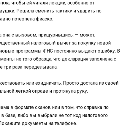
кла, чтобы ей читали лекции, особенно от
ушки. Решила сменить тактику и ударить по
авно потерпела фиаско.
ала она с вызовом, прищурившись, — может,
ущественный налоговый вычет за покупку новой
ши новые программы ФНС постоянно выдают ошибку. В
ументы не того образца, что декларация заполнена с
е три раза переделывала.
ржествовать или ехидничать. Просто достала из своей
ильной легкой оправе и протянула руку.
ема в формате сканов или в том, что справка по
 базе, либо вы выбрали не тот код налогового
 Покажите документы на телефоне.