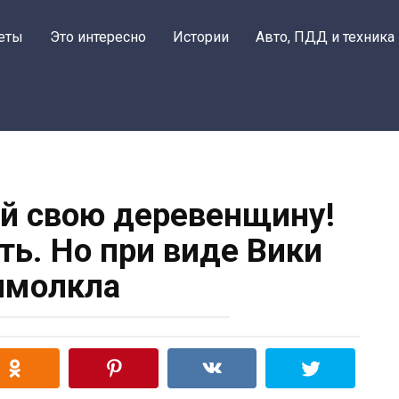
еты
Это интересно
Истории
Авто, ПДД и техника
ай свою деревенщину!
ть. Но при виде Вики
имолкла