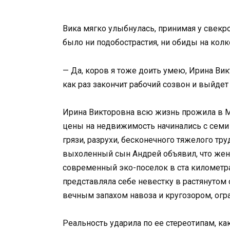
Вика мягко улыбнулась, принимая у свекр
было ни подобострастия, ни обиды на колк
— Да, коров я тоже доить умею, Ирина Вик
как раз закончит рабочий созвон и выйдет 
Ирина Викторовна всю жизнь прожила в Мо
цены на недвижимость начинались с семи
грязи, разрухи, бесконечного тяжелого тр
выхоленный сын Андрей объявил, что жени
современный эко-поселок в ста километра
представляла себе невестку в растянутом 
вечным запахом навоза и кругозором, огр
Реальность ударила по ее стереотипам, как