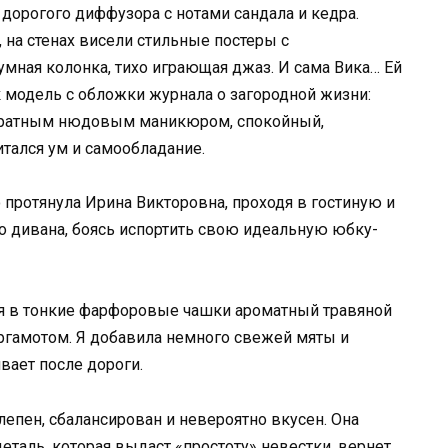
дорогого диффузора с нотами сандала и кедра.
, на стенах висели стильные постеры с
 умная колонка, тихо играющая джаз. И сама Вика… Ей
 модель с обложки журнала о загородной жизни:
куратным нюдовым маникюром, спокойный,
итался ум и самообладание.
о протянула Ирина Викторовна, проходя в гостиную и
о дивана, боясь испортить свою идеальную юбку-
ая в тонкие фарфоровые чашки ароматный травяной
ергамотом. Я добавила немного свежей мяты и
вает после дороги.
лепен, сбалансирован и невероятно вкусен. Она
еталь, которая выдаст «простоту» невестки, вернет