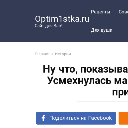
Перейти
к
Рецепты
Сов
Optim1stka.ru
контенту
Сайт для Вас!
Для души
Главная
»
Истории
Ну что, показыв
Усмехнулась ма
пр
Поделиться на Facebook