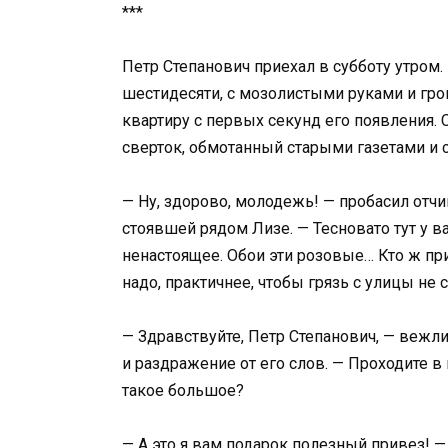
***
Петр Степанович приехал в субботу утром.
шестидесяти, с мозолистыми руками и гр
квартиру с первых секунд его появления.
сверток, обмотанный старыми газетами и 
— Ну, здорово, молодежь! — пробасил отч
стоявшей рядом Лизе. — Тесновато тут у ва
ненастоящее. Обои эти розовые… Кто ж пр
надо, практичнее, чтобы грязь с улицы не с
— Здравствуйте, Петр Степанович, — вежли
и раздражение от его слов. — Проходите в к
такое большое?
— А это я вам подарок полезный привез! — 