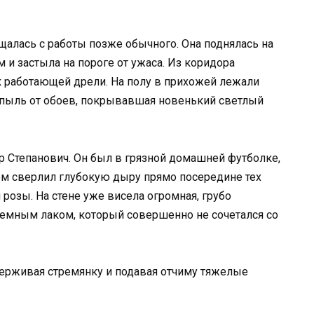
алась с работы позже обычного. Она поднялась на
 и застыла на пороге от ужаса. Из коридора
 работающей дрели. На полу в прихожей лежали
 пыль от обоев, покрывавшая новенький светлый
р Степанович. Он был в грязной домашней футболке,
ем сверлил глубокую дыру прямо посередине тех
розы. На стене уже висела огромная, грубо
темным лаком, который совершенно не сочетался со
держивая стремянку и подавая отчиму тяжелые