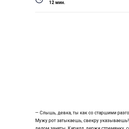
12 мин.
— Слышь, девка, ты как со старшими разг
Мужу рот затыкаешь, свекру указываешь!
делом заняты. Кирилл, держи стремянку, 