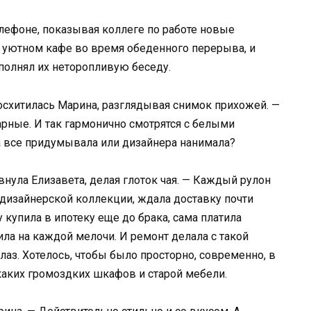
елефоне, показывая коллеге по работе новые
в уютном кафе во время обеденного перерыва, и
полнял их неторопливую беседу.
восхитилась Марина, разглядывая снимок прихожей. —
рные. И так гармонично смотрятся с белыми
а все придумывала или дизайнера нанимала?
ивнула Елизавета, делая глоток чая. — Каждый рулон
дизайнерской коллекции, ждала доставку почти
 купила в ипотеку еще до брака, сама платила
ла на каждой мелочи. И ремонт делала с такой
аз. Хотелось, чтобы было просторно, современно, в
каких громоздких шкафов и старой мебели.