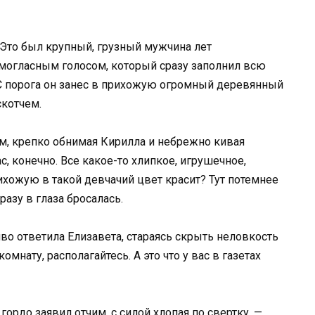
 Это был крупный, грузный мужчина лет
омогласным голосом, который сразу заполнил всю
 С порога он занес в прихожую огромный деревянный
скотчем.
им, крепко обнимая Кирилла и небрежно кивая
с, конечно. Все какое-то хлипкое, игрушечное,
ихожую в такой девчачий цвет красит? Тут потемнее
разу в глаза бросалась.
во ответила Елизавета, стараясь скрыть неловкость
омнату, располагайтесь. А это что у вас в газетах
гордо заявил отчим, с силой хлопая по свертку. —