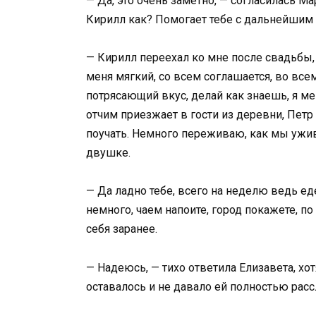
— Да, это очень заметно, — согласилась Ма
Кирилл как? Помогает тебе с дальнейшим
— Кирилл переехал ко мне после свадьбы, 
меня мягкий, со всем соглашается, во всем
потрясающий вкус, делай как знаешь, я меш
отчим приезжает в гости из деревни, Петр
поучать. Немного переживаю, как мы ужи
двушке.
— Да ладно тебе, всего на неделю ведь ед
немного, чаем напоите, город покажете, п
себя заранее.
— Надеюсь, — тихо ответила Елизавета, хо
оставалось и не давало ей полностью расс