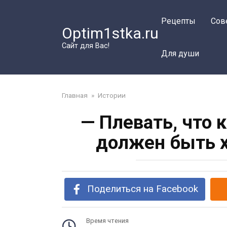
Перейти
к
Рецепты
Сов
Optim1stka.ru
контенту
Сайт для Вас!
Для души
Главная
»
Истории
— Плевать, что 
должен быть х
Поделиться на Facebook
Время чтения