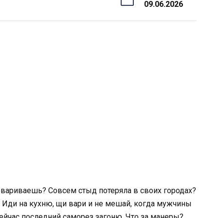
09.06.2026
овариваешь? Совсем стыд потеряла в своих городах?
 Иди на кухню, щи вари и не мешай, когда мужчины
сейчас последний саморез загоню. Что за манеры?