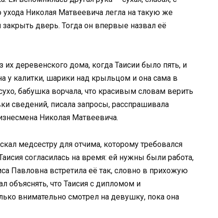
о ухода Николая Матвеевича легла на такую же
л закрыть дверь. Тогда он впервые назвал её
з их деревенского дома, когда Таисии было пять, и
а у калитки, шарики над крыльцом и она сама в
сухо, бабушка ворчала, что красивым словам верить
вки сведений, писала запросы, расспрашивала
изнесмена Николая Матвеевича.
искал медсестру для отчима, которому требовался
Таисия согласилась на время: ей нужны были работа,
иса Павловна встретила её так, словно в прихожую
ал объяснять, что Таисия с дипломом и
лько внимательно смотрел на девушку, пока она