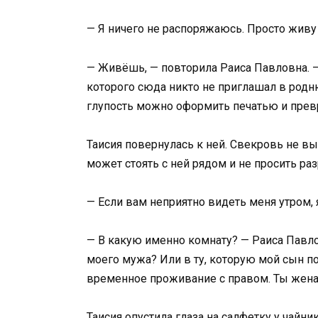
— Я ничего не распоряжаюсь. Просто живу
— Живёшь, — повторила Раиса Павловна. 
которого сюда никто не приглашал в родню
глупость можно оформить печатью и превр
Таисия повернулась к ней. Свекровь не в
может стоять с ней рядом и не просить р
— Если вам неприятно видеть меня утром, я
— В какую именно комнату? — Раиса Павло
моего мужа? Или в ту, которую мой сын по
временное проживание с правом. Ты жена М
Таисия опустила глаза на салфетку у чайник