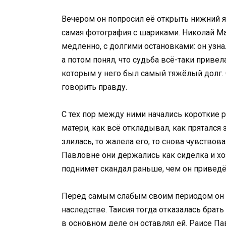
Вечером он попросил её открыть нижний я
самая фотография с шариками. Николай Ма
медленно, с долгими остановками: он узнал
а потом понял, что судьба всё-таки привел
которым у него был самый тяжёлый долг. 
говорить правду.
С тех пор между ними начались короткие р
матери, как всё откладывал, как прятался
злилась, то жалела его, то снова чувствов
Павловне они держались как сиделка и хо
поднимет скандал раньше, чем он приведё
Перед самым слабым своим периодом он 
наследстве. Таисия тогда отказалась брать 
в основном деле он оставлял ей. Раисе П