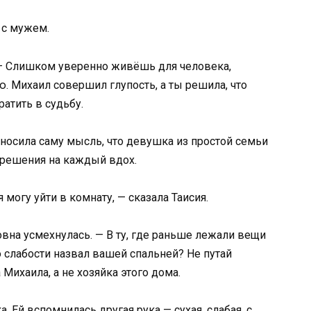
 с мужем.
— Слишком уверенно живёшь для человека,
. Михаил совершил глупость, а ты решила, что
атить в судьбу.
ыносила саму мысль, что девушка из простой семьи
азрешения на каждый вдох.
 могу уйти в комнату, — сказала Таисия.
вна усмехнулась. — В ту, где раньше лежали вещи
 слабости назвал вашей спальней? Не путай
ихаила, а не хозяйка этого дома.
а. Ей вспомнилась другая рука — сухая, слабая, с