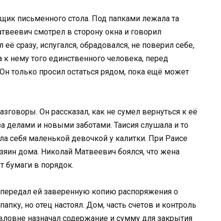
щик письменного стола. Под папками лежала та
твеевич смотрел в сторону окна и говорил
 её сразу, испугался, обрадовался, не поверил себе,
а к нему того единственного человека, перед
Он только просил остаться рядом, пока ещё может
азговоры. Он рассказал, как не сумел вернуться к её
 за делами и новыми заботами. Таисия слушала и то
ала себя маленькой девочкой у калитки. При Раисе
зяин дома. Николай Матвеевич боялся, что жена
т бумаги в порядок.
передал ей заверенную копию распоряжения о
папку, но отец настоял. Дом, часть счетов и контроль
авловне назначал содержание и сумму для закрытия