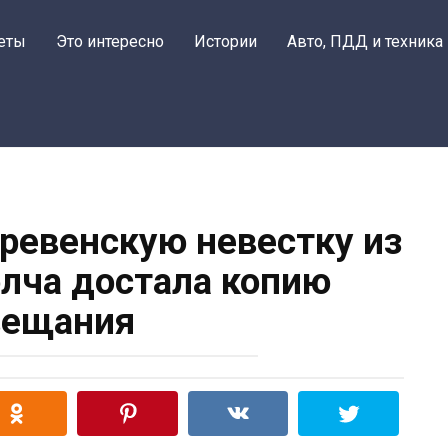
еты
Это интересно
Истории
Авто, ПДД и техника
еревенскую невестку из
олча достала копию
вещания