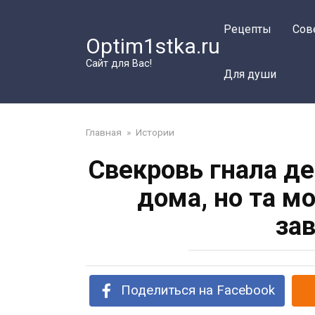
Перейти
к
Рецепты
Сов
Optim1stka.ru
контенту
Сайт для Вас!
Для души
Главная
»
Истории
Свекровь гнала д
дома, но та м
за
Поделиться на Facebook